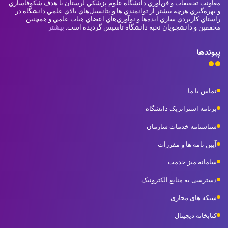
معاونت تحقيقات و فن‌آوري دانشگاه علوم پزشكي لرستان با هدف شكوفاسازي
وزمان مورد نیاز شامل حروفچینی دستاوردهای اصلی و جوابگوی
و بهره‌گيري هرچه بيشتر از توانمندي ها و پتانسيل‌هاي بالاي علمي دانشگاه در
سوالات پیوسته اهل دنیای موجود طراحی اساسا مورد استفاده قرار
راستاي كاربردي سازي ايده‌ها و نوآوري‌هاي اعضاي هيات علمي و همچنين
گیرد.
محققين و دانشجويان نخبه دانشگاه تاسيس گرديده است.
بیشتر
پیوندها
تماس با ما
برنامه استراتژیک دانشگاه
شناسنامه خدمات سازمان
آیین نامه ها و مقررات
سامانه میز خدمت
دسترسی به منابع الکترونیک
شبکه های مجازی
کتابخانه دیجیتال